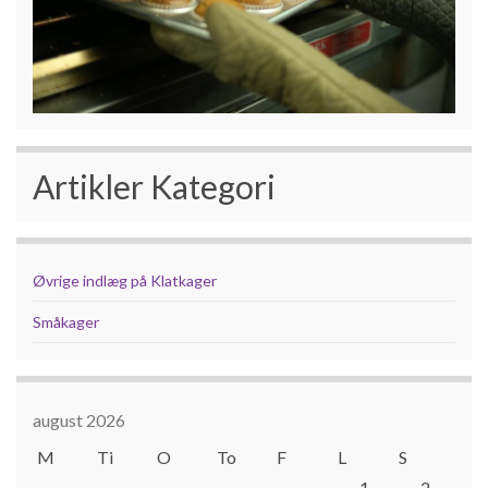
Artikler Kategori
Øvrige indlæg på Klatkager
Småkager
august 2026
M
Ti
O
To
F
L
S
1
2