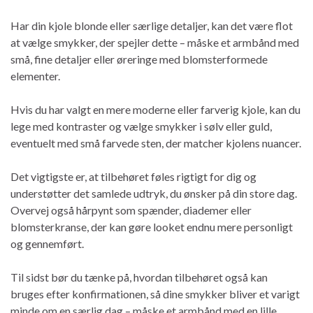
Har din kjole blonde eller særlige detaljer, kan det være flot
at vælge smykker, der spejler dette – måske et armbånd med
små, fine detaljer eller øreringe med blomsterformede
elementer.
Hvis du har valgt en mere moderne eller farverig kjole, kan du
lege med kontraster og vælge smykker i sølv eller guld,
eventuelt med små farvede sten, der matcher kjolens nuancer.
Det vigtigste er, at tilbehøret føles rigtigt for dig og
understøtter det samlede udtryk, du ønsker på din store dag.
Overvej også hårpynt som spænder, diademer eller
blomsterkranse, der kan gøre looket endnu mere personligt
og gennemført.
Til sidst bør du tænke på, hvordan tilbehøret også kan
bruges efter konfirmationen, så dine smykker bliver et varigt
minde om en særlig dag – måske et armbånd med en lille