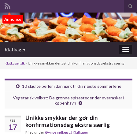
Tog
sear
Search for:
Annonce
for
Klatkager
Togg
navig
Klatkager.dk
»
Unikke smykker der gør din konfirmationsdag ekstra særlig
10 skjulte perler i danmark til din næste sommerferie
Vegetarisk vellyst: De grønne spisesteder der overrasker i
københavn
Unikke smykker der gør din
FEB
konfirmationsdag ekstra særlig
17
Filed under
Øvrige indlæg på Klatkager