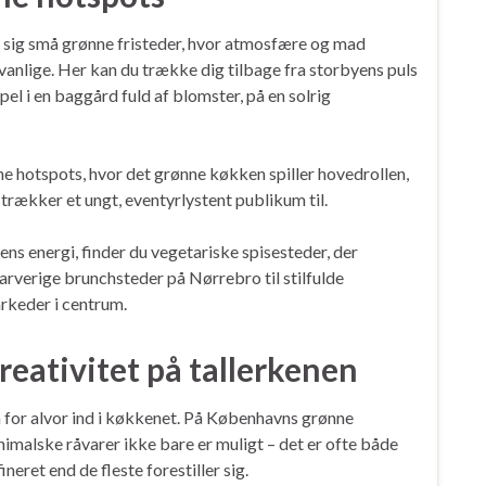
ig små grønne fristeder, hvor atmosfære og mad
anlige. Her kan du trække dig tilbage fra storbyens puls
pel i en baggård fuld af blomster, på en solrig
 hotspots, hvor det grønne køkken spiller hovedrollen,
rækker et ungt, eventyrlystent publikum til.
ns energi, finder du vegetariske spisesteder, der
rverige brunchsteder på Nørrebro til stilfulde
rkeder i centrum.
eativitet på tallerkenen
 for alvor ind i køkkenet. På Københavns grønne
imalske råvarer ikke bare er muligt – det er ofte både
eret end de fleste forestiller sig.