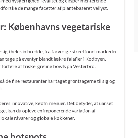
 med nysgerrighed, kvalitet og eksperimenterende
udforske de mange facetter af plantebaseret vellyst.
ner: Københavns vegetariske
ig i hele sin bredde, fra farverige streetfood-markeder
n tage på eventyr blandt lækre falafler i Kødbyen,
g forføre af friske, grønne bowls på Vesterbro.
 de fine restauranter har taget grøntsagerne til sig og
i.
deres innovative, kødfri menuer. Det betyder, at uanset
age, kan du opleve en imponerende variation af
 lokale råvarer og globale køkkener.
ne hotspots