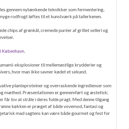
ndles gennem nytænkende teknikker som fermentering,
dmyge rodfrugt løftes til et kunstværk på tallerkenen.
e chips af grønkål, cremede puréer af grillet selleri og
evelser.
 i København
.
e umami-eksplosioner til mellemøstlige krydderier og
ivers, hvor man ikke savner kødet et sekund.
vative planteproteiner og overraskende ingredienser som
 og mæthed. Præsentationen er gennemført og æstetisk;
r får lov at stråle i deres fulde pragt. Med denne tilgang
grønne køkken er præget af både vovemod, fantasi og
egetarisk mad sagtens kan være både gourmet og fest for