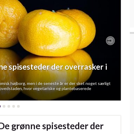
Next
ne spisesteder der overrasker i
sk højborg, men i de seneste år er der sket noget særligt
 hovedstaden, hvor vegetariske og plantebaserede
 De grønne spisesteder der