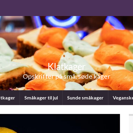
Klatkager
Opskrifter på små, søde kager
atkager
Småkager til jul
Sunde småkager
Vegansk