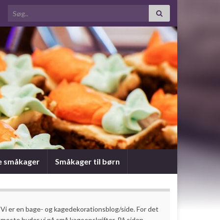
Search for:
e småkager
Småkager til børn
Vi er en bage- og kagedekorationsblog/side. For det
meste byder vi på små kageopskrifter. På siden