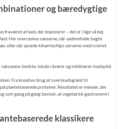
binationer og bæredygtige
 fraværet af kød, der imponerer – det er i lige så høj
hed. Her overraskes sanserne, når sødmefulde bagte
bær, eller når sprøde kikærtechips serveres med cremet
r sæsonens bedste, lokale råvarer og minimerer madspild.
sen: Fra kreative brug af overskudsgrønt til
å plantebaserede proteiner. Resultatet er menuer, der
g som gang på gang beviser, at vegetarisk gastronomi i
lantebaserede klassikere