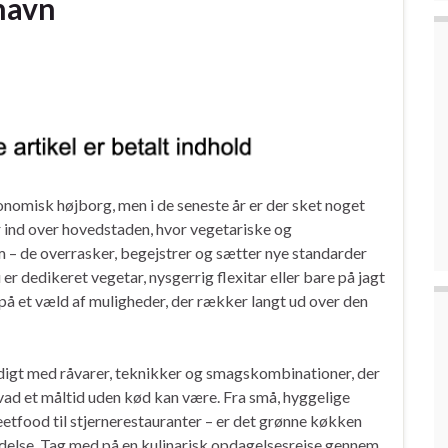
havn
omisk højborg, men i de seneste år er der sket noget
r ind over hovedstaden, hvor vegetariske og
m – de overrasker, begejstrer og sætter nye standarder
 er dedikeret vegetar, nysgerrig flexitar eller bare på jagt
å et væld af muligheder, der rækker langt ud over den
igt med råvarer, teknikker og smagskombinationer, der
hvad et måltid uden kød kan være. Fra små, hyggelige
eetfood til stjernerestauranter – er det grønne køkken
delse. Tag med på en kulinarisk opdagelsesrejse gennem