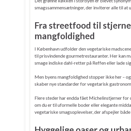
Det grønne køkken i storbyen er blevet synonym
smagssammensætninger, der inviterer alle til at 
Fra streetfood til stjer
mangfoldighed
I København udfolder den vegetariske madscene s
til prisvindende gourmetrestauranter. Her kan ma
smage indiske dahl-retter på Reffen eller lade si
Men byens mangfoldighed stopper ikke her – også
skaber nye standarder for vegetarisk gastronom
Flere steder har endda fået Michelinstjerner for 
om du er til uformelle boder eller elegante midd
vegetariske smagsoplevelser, der afspejler både
Hyggelige oaser og urba