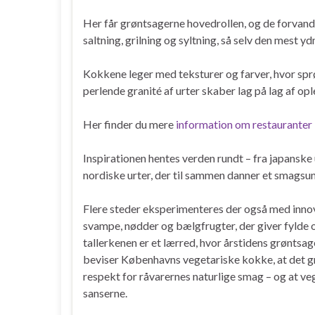
Her får grøntsagerne hovedrollen, og de forva
saltning, grilning og syltning, så selv den mest y
Kokkene leger med teksturer og farver, hvor sprød
perlende granité af urter skaber lag på lag af opl
Her finder du mere
information om restauranter
Inspirationen hentes verden rundt – fra japansk
nordiske urter, der til sammen danner et smagsun
Flere steder eksperimenteres der også med inno
svampe, nødder og bælgfrugter, der giver fylde
tallerkenen er et lærred, hvor årstidens grøntsage
beviser Københavns vegetariske kokke, at det 
respekt for råvarernes naturlige smag – og at v
sanserne.