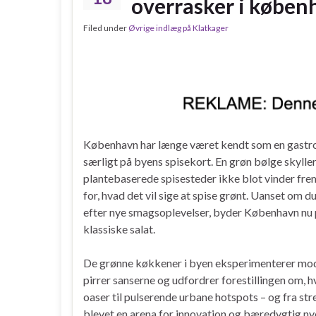
overrasker i køben
Filed under
Øvrige indlæg på Klatkager
København har længe været kendt som en gastron
særligt på byens spisekort. En grøn bølge skylle
plantebaserede spisesteder ikke blot vinder fre
for, hvad det vil sige at spise grønt. Uanset om du
efter nye smagsoplevelser, byder København nu p
klassiske salat.
De grønne køkkener i byen eksperimenterer mod
pirrer sanserne og udfordrer forestillingen om, 
oaser til pulserende urbane hotspots – og fra str
blevet en arena for innovation og bæredygtig ny