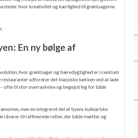
steder, hvor kreativitet og kærlighed til grøntsagerne
r
.
en: En ny bølge af
evolution, hvor grøntsager og bæredygtighed er i centrum
re restauranter udfordrer det klassiske køkken ved at lade
– ofte til stor overraskelse og begejstring for både
ænomen, men en integreret del af byens kulinariske
e råvarer til raffinerede retter, der både mætter og