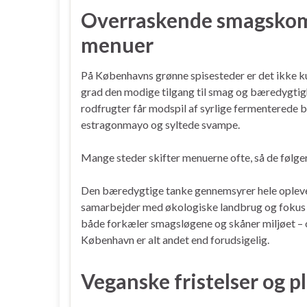
Overraskende smagskom
menuer
På Københavns grønne spisesteder er det ikke kun
grad den modige tilgang til smag og bæredygtig
rodfrugter får modspil af syrlige fermenterede 
estragonmayo og syltede svampe.
Mange steder skifter menuerne ofte, så de følge
Den bæredygtige tanke gennemsyrer hele oplevel
samarbejder med økologiske landbrug og fokus p
både forkæler smagsløgene og skåner miljøet – o
København er alt andet end forudsigelig.
Veganske fristelser og p