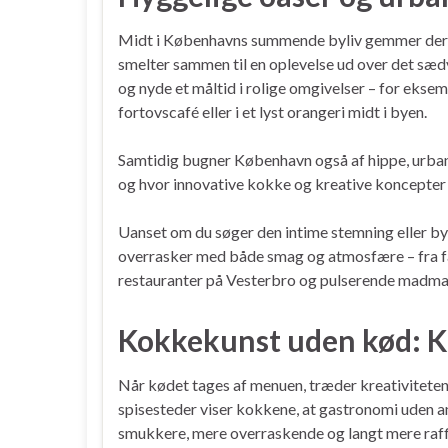
Midt i Københavns summende byliv gemmer der s
smelter sammen til en oplevelse ud over det sædv
og nyde et måltid i rolige omgivelser – for eksem
fortovscafé eller i et lyst orangeri midt i byen.
Samtidig bugner København også af hippe, urbane
og hvor innovative kokke og kreative koncepter t
Uanset om du søger den intime stemning eller bye
overrasker med både smag og atmosfære – fra fa
restauranter på Vesterbro og pulserende madma
Kokkekunst uden kød: Kr
Når kødet tages af menuen, træder kreativiteten
spisesteder viser kokkene, at gastronomi uden an
smukkere, mere overraskende og langt mere raffin