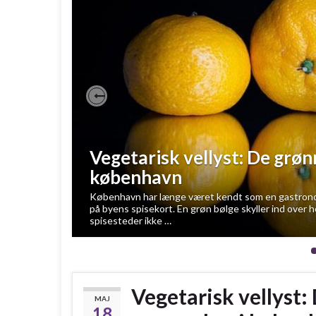
Previous
Vegetarisk vellyst: De grøn
københavn
København har længe været kendt som en gastronomi
på byens spisekort. En grøn bølge skyller ind over
spisesteder ikke …
Vegetarisk vellyst:
MAJ
18