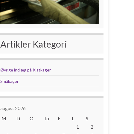
Artikler Kategori
Øvrige indlæg på Klatkager
Småkager
august 2026
M
Ti
O
To
F
L
S
1
2