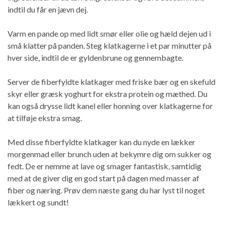
indtil du får en jævn dej.
Varm en pande op med lidt smør eller olie og hæld dejen ud i
små klatter på panden. Steg klatkagerne i et par minutter på
hver side, indtil de er gyldenbrune og gennembagte.
Server de fiberfyldte klatkager med friske bær og en skefuld
skyr eller græsk yoghurt for ekstra protein og mæthed. Du
kan også drysse lidt kanel eller honning over klatkagerne for
at tilføje ekstra smag.
Med disse fiberfyldte klatkager kan du nyde en lækker
morgenmad eller brunch uden at bekymre dig om sukker og
fedt. De er nemme at lave og smager fantastisk, samtidig
med at de giver dig en god start på dagen med masser af
fiber og næring. Prøv dem næste gang du har lyst til noget
lækkert og sundt!