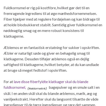
Fuldkornsmel er rig på kostfibre, hvilket gør det til en
fremragende ingrediens til at øge mæthedsfornemmelsen.
Fiber hjælper med at regulere fordøjelsen og kan bidrage til
at holde blodsukkeret stabilt. Samtidig giver fuldkornsmel en
nøddeagtig smag og en mere robust konsistens til
klatkagerne.
Æblemos er en fantastisk erstatning for sukker i opskriften.
Æbler er naturligt søde og giver en behagelig smag til
klatkagerne. Desuden tilføjer æblemos også en dejlig
saftighed til klatkagerne, hvilket betyder, at du kan undlade
at bruge så meget fedtstof i opskriften.
For at
lave disse fiberfyldte klatkager skal du blande
fuldkornsmel,
bagepulver og en smule salt i en
skål. I en anden skål skal du blande æblemos, mælk, æg og
vaniljeekstrakt. Herefter skal du langsomt tilsætte de våde
ingredienser til de tørre ingredienser og røre det sammen,