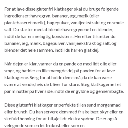
For at lave disse glutenfri klatkager skal du bruge følgende
ingredienser: havregryn, bananer, æg, mælk (eller
plantebaseret mælk), bagepulver, vaniljeekstrakt og en smule
salt. Du starter med at blende havregrynene i en blender,
indtil de har en melagtig konsistens. Herefter tilsætter du
bananer, æg, mælk, bagepulver, vaniljeekstrakt og salt, og
blender det hele sammen, indtil du har en glat dej.
Når dejen er klar, varmer du en pande op med lidt olie eller
smør, og hælder en lille mængde dej på panden for at lave
klatkagerne. Sørg for at holde dem små, da de kan være
svære at vende, hvis de bliver for store. Steg klatkagerne i et
par minutter på hver side, indtil de er gyldne og gennembagte.
Disse glutenfri klatkager er perfekte til en sund morgenmad
eller brunch. Du kan servere dem med friske bær, skyr eller en
skefuld honning for at tilføje lidt ekstra sødme. De er også
velegnede som en let frokost eller som en