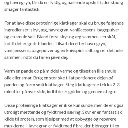
og havregryn, får du en fyldig og nærende opskrift, der stadig
smager fantastisk.
For at lave disse proteinrige klatkager skal du bruge følgende
ingredienser: skyr, æg, havregryn, vaniljeessens, bagepulver
og en smule salt. Bland først skyr og æg sammen i en skål,
indtil det er godt blandet. Tilsæt derefter havregryn,
vaniljeessens, bagepulver og en knivspids salt, og rør det hele
sammen, indtil du får en jævn dej.
Varm en pande op på middel varme og tilsæt en lille smule
olie eller smør. Brug en stor ske til at portionere dejen på
panden og form små klatkager. Steg klatkagerne i cirka 2-3
minutter på hver side, indtil de er gyldne og gennemstegte.
Disse proteinrige klatkager er ikke kun sunde, men de er også
utroligt mættende og fyldt med næring. Skyr er en fantastisk
kilde til protein, som hjælper med at opbygge og reparere
musklerne. Havregryn er fyldt med fibre, der bidrager til en