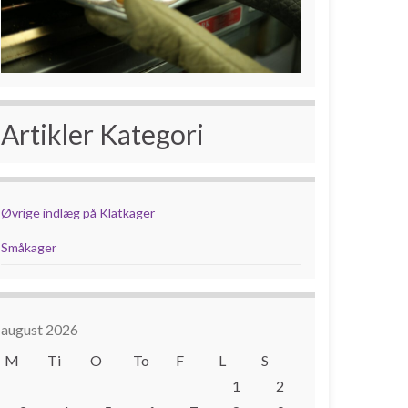
Artikler Kategori
Øvrige indlæg på Klatkager
Småkager
august 2026
M
Ti
O
To
F
L
S
1
2