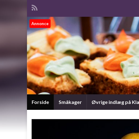
Annonce
Forside
Småkager
Øvrige indlæg på Kl