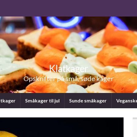
Klatkager
Opskrifter på små, søde kager
atkager
Småkager til jul
Sunde småkager
Vegansk