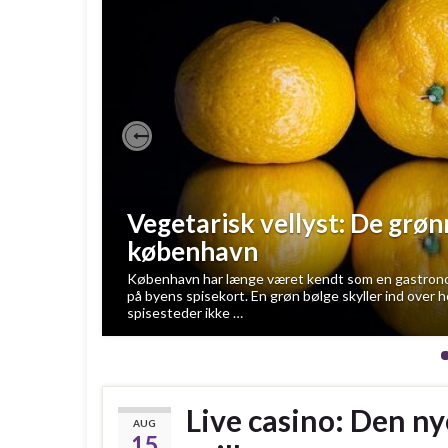
Previous
Vegetarisk vellyst: De grøn
københavn
København har længe været kendt som en gastronomi
på byens spisekort. En grøn bølge skyller ind over
spisesteder ikke …
Live casino: Den n
AUG
15