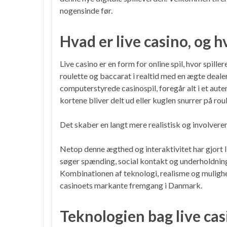
nogensinde før.
Hvad er live casino, og 
Live casino er en form for online spil, hvor spille
roulette og baccarat i realtid med en ægte dealer
computerstyrede casinospil, foregår alt i et aute
kortene bliver delt ud eller kuglen snurrer på rou
Det skaber en langt mere realistisk og involvere
Netop denne ægthed og interaktivitet har gjort li
søger spænding, social kontakt og underholdnin
Kombinationen af teknologi, realisme og mulighede
casinoets markante fremgang i Danmark.
Teknologien bag live ca