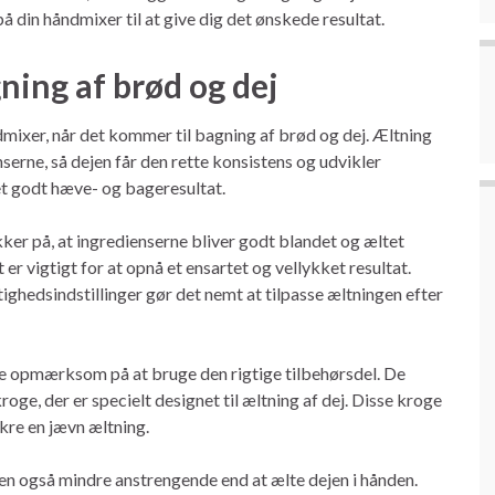
på din håndmixer til at give dig det ønskede resultat.
gning af brød og dej
dmixer, når det kommer til bagning af brød og dej. Æltning
erne, så dejen får den rette konsistens og udvikler
et godt hæve- og bageresultat.
ker på, at ingredienserne bliver godt blandet og æltet
 vigtigt for at opnå et ensartet og vellykket resultat.
ghedsindstillinger gør det nemt at tilpasse æltningen efter
re opmærksom på at bruge den rigtige tilbehørsdel. De
oge, der er specielt designet til æltning af dej. Disse kroge
kre en jævn æltning.
en også mindre anstrengende end at ælte dejen i hånden.