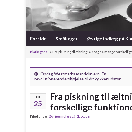
Forside
Småkager
Øvrige indlæg på Kl
Klatkager.dk
»
Fra piskning til æltning: Opdag de mange forskelli
Opdag Westmarks mandolinjern: En
revolutionerende tilføjelse til dit køkkenudstyr
Fra piskning til ælt
JUL
25
forskellige funktion
Filed under
Øvrige indlæg på Klatkager