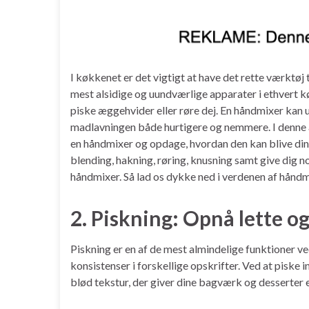
I køkkenet er det vigtigt at have det rette værktøj 
mest alsidige og uundværlige apparater i ethvert k
piske æggehvider eller røre dej. En håndmixer kan 
madlavningen både hurtigere og nemmere. I denne ar
en håndmixer og opdage, hvordan den kan blive din b
blending, hakning, røring, knusning samt give dig no
håndmixer. Så lad os dykke ned i verdenen af håndm
2. Piskning: Opnå lette og
Piskning er en af de mest almindelige funktioner ve
konsistenser i forskellige opskrifter. Ved at piske
blød tekstur, der giver dine bagværk og desserter 