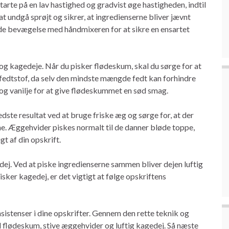
tarte på en lav hastighed og gradvist øge hastigheden, indtil
 undgå sprøjt og sikrer, at ingredienserne bliver jævnt
nde bevægelse med håndmixeren for at sikre en ensartet
 og kagedeje. Når du pisker flødeskum, skal du sørge for at
or fedtstof, da selv den mindste mængde fedt kan forhindre
r og vanilje for at give flødeskummet en sød smag.
ste resultat ved at bruge friske æg og sørge for, at der
. Æggehvider piskes normalt til de danner bløde toppe,
t af din opskrift.
dej. Ved at piske ingredienserne sammen bliver dejen luftig
isker kagedej, er det vigtigt at følge opskriftens
sistenser i dine opskrifter. Gennem den rette teknik og
d flødeskum, stive æggehvider og luftig kagedej. Så næste