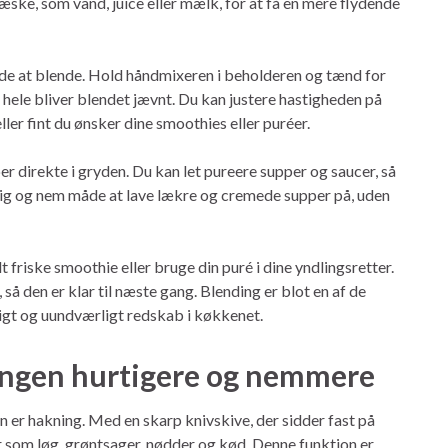
 væske, som vand, juice eller mælk, for at få en mere flydende
de at blende. Hold håndmixeren i beholderen og tænd for
hele bliver blendet jævnt. Du kan justere hastigheden på
ler fint du ønsker dine smoothies eller puréer.
er direkte i gryden. Du kan let pureere supper og saucer, så
urtig og nem måde at lave lækre og cremede supper på, uden
 friske smoothie eller bruge din puré i dine yndlingsretter.
så den er klar til næste gang. Blending er blot en af de
digt og uundværligt redskab i køkkenet.
ingen hurtigere og nemmere
 er hakning. Med en skarp knivskive, der sidder fast på
r som løg, grøntsager, nødder og kød. Denne funktion er