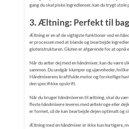
gang du skal piske ingredienser, kan du trygt stole 
3. Æltning: Perfekt til ba
Æltning er en af de vigtigste funktioner ved en hån
er processen med at blande og bearbejde ingrediens
glutenstrukturen. Gluten er afgørende for at opnå 
Når du ælter dej med en håndmixer, kan du være sik
sammen. Du undgår klumper og ujævnheder, hvilket er
Håndmixerens kraftfulde motor og forskellige hasti
den specifikke opskrift.
Når du bruger håndmixeren til æltning, skal du væ
fleste håndmixere leveres med æltekroge eller dejkr
er formet, så de kan bearbejde dejen optimalt og si
Æltning med en håndmixer er ikke kun hurtigere, m