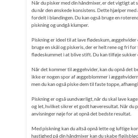
Når du pisker med din håndmixer, er det vigtigt at s
du når den ønskede konsistens. Dette hjælper med at
fordelt i blandingen. Du kan også bruge en rotere
piskning og undgå klumper.
Piskning er ideel til at lave flødeskum, æggehvider
bruge en skål og piskeris, der er helt rene og fri f
flødeskummet i at blive stift. Du kan tilføje sukke
Når det kommer til æggehvider, kan du opnå det bed
ikke er nogen spor af æggeblommer i æggehviderne
men du kan også piske dem til faste toppe, afhængig
Piskning er også uundværligt, når du skal lave kage
og let, hvilket sikrer et godt hæveresultat. Når du p
anvisninger nøje for at opnå det bedste resultat.
Med piskning kan du altså opnå lette og luftige kon
hastighed på din håndmixer kan du skabe fløjlsblø