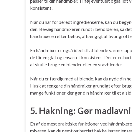
passer til din håndmixer. Tilføj eventuelt også lidt
konsistens.
Når du har forberedt ingredienserne, kan du begyn
den. Bevæg håndmixeren rundt i beholderen, så det 
håndmixeren efter behov, afhængigt af hvor groft el
En håndmixer er også ideel til at blende varme supp
de får en glat og ensartet konsistens. Det er en h
at skulle bruge en blender eller en stavblender.
Når du er færdig med at blende, kan du nyde din helt
Husk at rengøre din håndmixer grundigt efter brug, 
mange funktioner, der gør din håndmixer til et alsi
5. Hakning: Gør madlavn
En af de mest praktiske funktioner ved håndmixeren
mixeren, kan du nemt og hurtigt hakke ingrediense