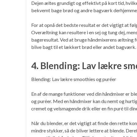
Dejen æltes grundigt og effektivt på kort tid, hvilk
bekvemt bage brød og andre bagværk derhjemme, se
For at opnå det bedste resultat er det vigtigt at fø
Overæltning kan resultere i en sej og tung dej, me
bageresultat. Ved at bruge håndmixerens æltning fun
blive bagt til et lækkert brød eller andet bagværk.
4. Blending: Lav lækre sm
Blending: Lav lækre smoothies og puréer
En af de mange funktioner ved din håndmixer er ble
og puréer. Med en håndmixer kan du nemt og hurtigt
cremet og velsmagende drik eller en fin puré til dine
Når du blender, er det vigtigt at finde den rette ko
mindre stykker, så de bliver lettere at blende. Dere