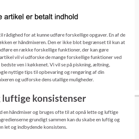
til rådighed for at kunne udføre forskellige opgaver. En af de
økken er håndmixeren. Den er ikke blot begrænset til kun at
udføre en række forskellige funktioner, der kan gøre
tikel vil vi udforske de mange forskellige funktioner ved
edste ven i køkkenet. Vi vil se på piskning, æltning,
gle nyttige tips til opbevaring og rengøring af din
ixeren og udforske dens utallige muligheder.
 luftige konsistenser
d en håndmixer og bruges ofte til at opnå lette og luftige
 ingredienserne grundigt sammen kan du skabe en luftig og
en let og indbydende konsistens.