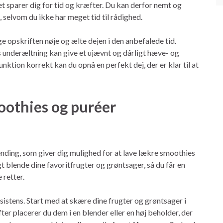
et sparer dig for tid og kræfter. Du kan derfor nemt og
lvom du ikke har meget tid til rådighed.
lge opskriften nøje og ælte dejen i den anbefalede tid.
ns underæltning kan give et ujævnt og dårligt hæve- og
ktion korrekt kan du opnå en perfekt dej, der er klar til at
oothies og puréer
nding, som giver dig mulighed for at lave lækre smoothies
 blende dine favoritfrugter og grøntsager, så du får en
 retter.
nsistens. Start med at skære dine frugter og grøntsager i
fter placerer du dem i en blender eller en høj beholder, der