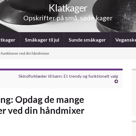
Klatkager
Opskrifter på små, søde kager
atkager
Småkager til jul
Sunde småkager
Vegansk
ge funktioner ved din håndmixer
Skindforklæder til børn: Et trendy og funktionelt valg
ning: Opdag de mange
er ved din håndmixer